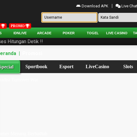
Download APK
Live Cha
O
PROMO
S
IDNLIVE
ARCADE
POKER
TOGEL
LIVE CASINO
T
etik !!
eranda
Promosi
Sportbook
Esport
LiveCasino
Slots
Special