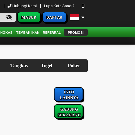
t
Hubungi Kami
Lupa Kata Sandi?
DAFTAR
ANGKAS
TEMBAK IKAN
REFERRAL
PROMOSI
Tangkas
Togel
Poker
INFO
LAINNYA
GABUNG
SEKARANG