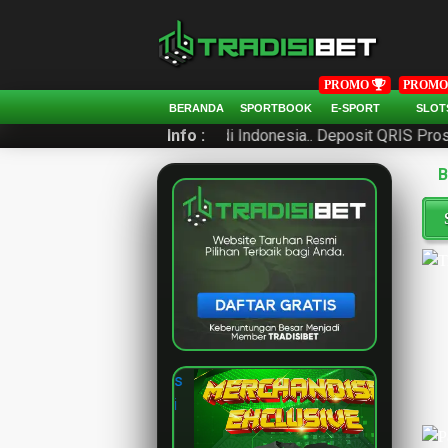
PROMO
PROM
BERANDA
SPORTBOOK
E-SPORT
SLOT
Taruhan Terlengkap di Indonesia.. Deposit QRIS Proses Hitungan D
Info :
B