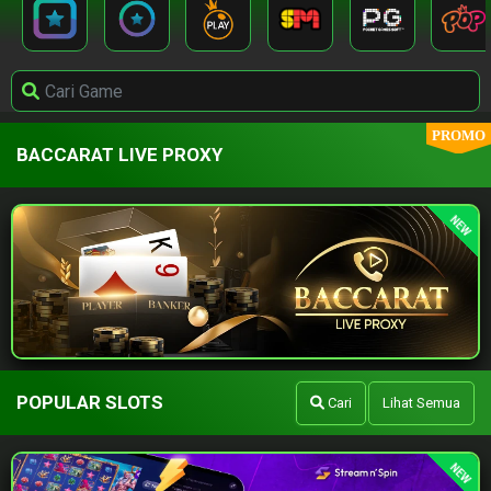
PROMO
BACCARAT LIVE PROXY
NEW
POPULAR SLOTS
Cari
Lihat Semua
NEW