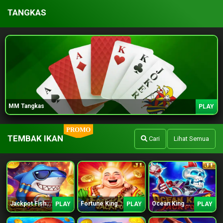
TANGKAS
MM Tangkas
PLAY
PROMO
TEMBAK IKAN
Cari
Lihat Semua
Jackpot Fishing Jili
Fortune King Jackpot
Ocean King Jackpot
PLAY
PLAY
PLAY