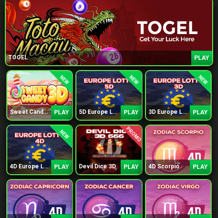
TOGEL
PLAY
NEW
NEW
NEW
Sweet Candy 3D
5D Europe Lotto
3D Europe Lotto
PLAY
PLAY
PLAY
PROMO
NEW
4D Europe Lotto
Devil Dice 3D
4D Scorpio
PLAY
PLAY
PLAY