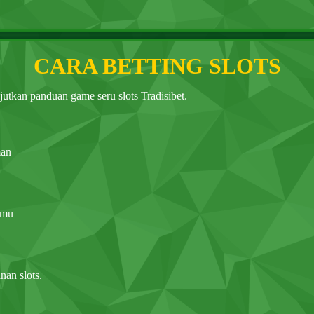
CARA BETTING SLOTS
jutkan panduan game seru slots Tradisibet.
man
amu
nan slots.