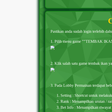
Pastikan anda sudah login terlebih dah
1. Pilih menu game ""TEMBAK IKAN"
2. Klik salah satu game tembak ikan y
3. Pada Lobby Permainan terdapat bebe
Setting : Shortcut untuk melak
Rank : Menampilkan urutan / rank
Bet Info : Menampilkan riwaya