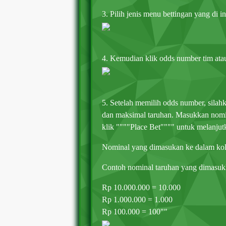
3. Pilih jenis menu bettingan yang di i
4. Kemudian klik odds number tim atau
5. Setelah memilih odds number, silah
dan maksimal taruhan. Masukkan nomin
klik """"Place Bet"""" untuk melanjutk
Nominal yang dimasukan ke dalam kolom
Contoh nominal taruhan yang dimasu
Rp 10.000.000 = 10.000
Rp 1.000.000 = 1.000
Rp 100.000 = 100""