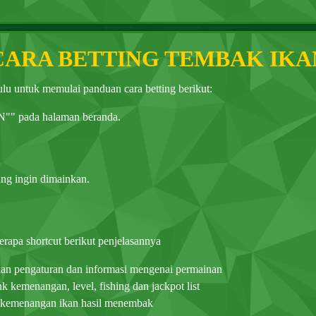
CARA BETTING TEMBAK IKA
ulu untuk memulai panduan cara betting berikut:
" pada halaman beranda.
ang ingin dimainkan.
rapa shortcut berikut penjelasannya
ukan pengaturan dan informasi mengenai permainan
 kemenangan, level, fishing dan jackpot list
t kemenangan ikan hasil menembak