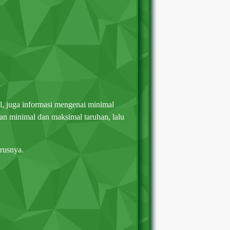
l, juga informasi mengenai minimal
an minimal dan maksimal taruhan, lalu
rusnya.