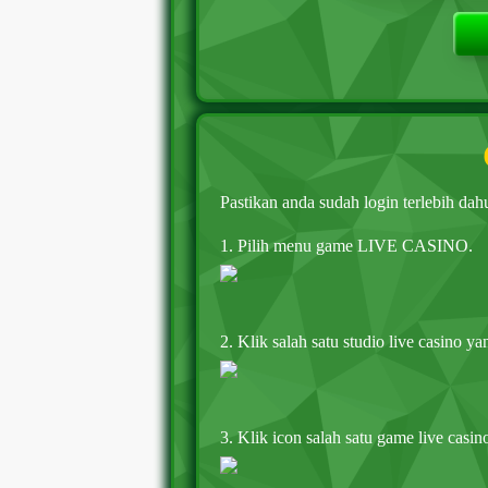
Pastikan anda sudah login terlebih dah
1. Pilih menu game LIVE CASINO.
2. Klik salah satu studio live casino ya
3. Klik icon salah satu game live casin